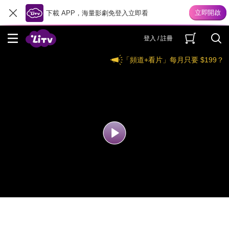
下載 APP，海量影劇免登入立即看
登入 / 註冊
「頻道+看片」每月只要 $199？