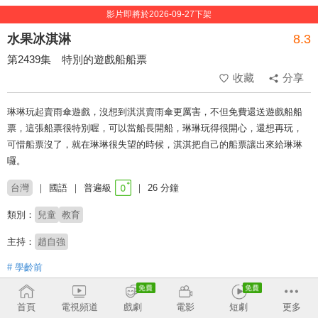
影片即將於2026-09-27下架
水果冰淇淋
8.3
第2439集 特別的遊戲船船票
收藏
分享
琳琳玩起賣雨傘遊戲，沒想到淇淇賣雨傘更厲害，不但免費還送遊戲船船
票，這張船票很特別喔，可以當船長開船，琳琳玩得很開心，還想再玩，
可惜船票沒了，就在琳琳很失望的時候，淇淇把自己的船票讓出來給琳琳
囉。
台灣
國語
普遍級
26 分鐘
類別：
兒童
教育
主持：
趙自強
# 學齡前
收回
首頁
電視頻道
戲劇
電影
短劇
更多