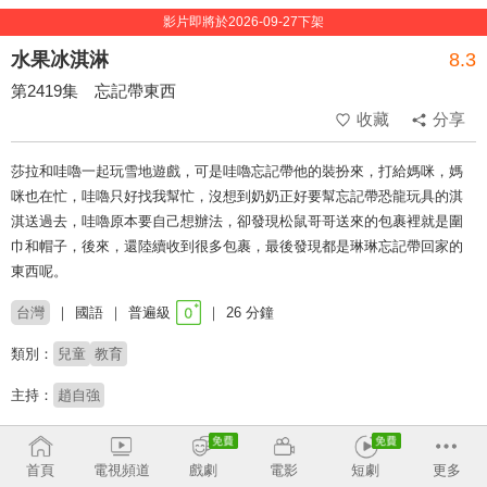
影片即將於2026-09-27下架
水果冰淇淋
8.3
第2419集 忘記帶東西
收藏
分享
莎拉和哇嚕一起玩雪地遊戲，可是哇嚕忘記帶他的裝扮來，打給媽咪，媽
咪也在忙，哇嚕只好找我幫忙，沒想到奶奶正好要幫忘記帶恐龍玩具的淇
淇送過去，哇嚕原本要自己想辦法，卻發現松鼠哥哥送來的包裹裡就是圍
巾和帽子，後來，還陸續收到很多包裹，最後發現都是琳琳忘記帶回家的
東西呢。
台灣
國語
普遍級
26 分鐘
類別：
兒童
教育
主持：
趙自強
# 學齡前
首頁
電視頻道
戲劇
電影
短劇
更多
收回