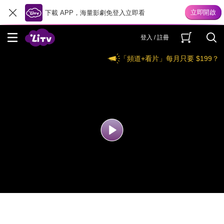
下載 APP，海量影劇免登入立即看
登入 / 註冊
「頻道+看片」每月只要 $199？