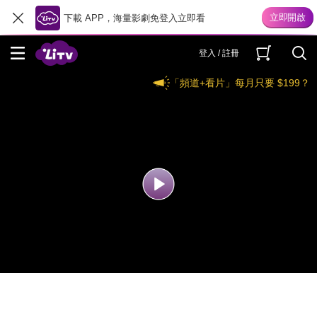
下載 APP，海量影劇免登入立即看
登入 / 註冊
「頻道+看片」每月只要 $199？