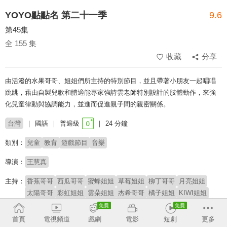
YOYO點點名 第二十一季
9.6
第45集
全 155 集
收藏
分享
由活潑的水果哥哥、姐姐們所主持的特別節目，並且帶著小朋友一起唱唱
跳跳，藉由自製兒歌和體適能專家強詩雲老師特別設計的肢體動作，來強
化兒童律動與協調能力，並進而促進親子間的親密關係。
台灣
國語
普遍級
24 分鐘
類別：
兒童
教育
遊戲節目
音樂
導演：
王慧真
主持：
香蕉哥哥
西瓜哥哥
蜜蜂姐姐
草莓姐姐
柳丁哥哥
月亮姐姐
太陽哥哥
彩虹姐姐
雲朵姐姐
杰希哥哥
橘子姐姐
KIWI姐姐
櫻桃姐姐
番茄姐姐
YOYOMAN家族
阿魯寶
阿嗚
首頁
電視頻道
戲劇
電影
短劇
更多
# 學齡前
# YOYO家族