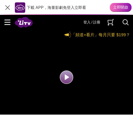
下載 APP，海量影劇免登入立即看
登入 / 註冊
「頻道+看片」每月只要 $199？