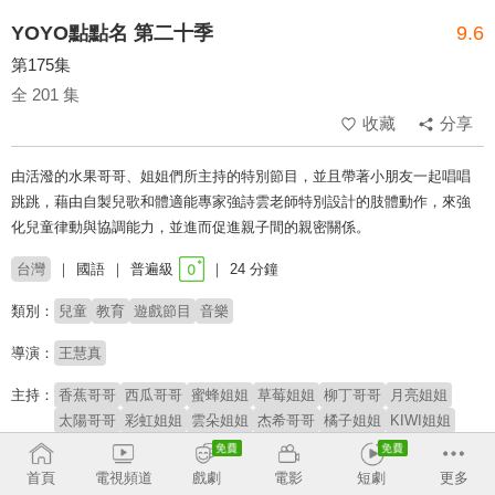
YOYO點點名 第二十季
9.6
第175集
全 201 集
收藏
分享
由活潑的水果哥哥、姐姐們所主持的特別節目，並且帶著小朋友一起唱唱
跳跳，藉由自製兒歌和體適能專家強詩雲老師特別設計的肢體動作，來強
化兒童律動與協調能力，並進而促進親子間的親密關係。
台灣
國語
普遍級
24 分鐘
類別：
兒童
教育
遊戲節目
音樂
導演：
王慧真
主持：
香蕉哥哥
西瓜哥哥
蜜蜂姐姐
草莓姐姐
柳丁哥哥
月亮姐姐
太陽哥哥
彩虹姐姐
雲朵姐姐
杰希哥哥
橘子姐姐
KIWI姐姐
櫻桃姐姐
番茄姐姐
YOYOMAN家族
阿魯寶
阿嗚
首頁
電視頻道
戲劇
電影
短劇
更多
# 學齡前
# YOYO家族