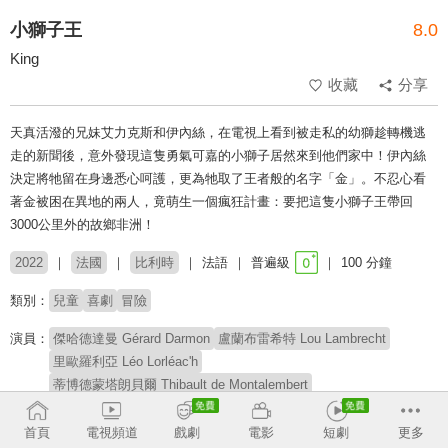
小獅子王
8.0
King
收藏
分享
天真活潑的兄妹艾力克斯和伊內絲，在電視上看到被走私的幼獅趁轉機逃
走的新聞後，意外發現這隻勇氣可嘉的小獅子居然來到他們家中！伊內絲
決定將牠留在身邊悉心呵護，更為牠取了王者般的名字「金」。不忍心看
著金被困在異地的兩人，竟萌生一個瘋狂計畫：要把這隻小獅子王帶回
3000公里外的故鄉非洲！
2022
法國
比利時
法語
普遍級
100 分鐘
類別：
兒童
喜劇
冒險
演員：
傑哈德達曼 Gérard Darmon
盧蘭布雷希特 Lou Lambrecht
里歐羅利亞 Léo Lorléac'h
蒂博德蒙塔朗貝爾 Thibault de Montalembert
克萊曼汀貝爾特 Clémentine Baert
阿圖斯 Artus
馬瑞斯布利韋 Marius Blivet
洛朗巴托 Laurent Bateau
首頁
電視頻道
戲劇
電影
短劇
更多