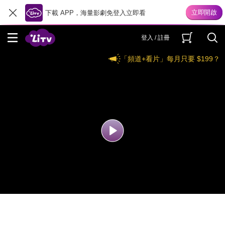
下載 APP，海量影劇免登入立即看
登入 / 註冊
「頻道+看片」每月只要 $199？