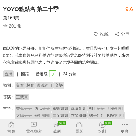
YOYO點點名 第二十季
9.6
第169集
全 201 集
收藏
分享
由活潑的水果哥哥、姐姐們所主持的特別節目，並且帶著小朋友一起唱唱
跳跳，藉由自製兒歌和體適能專家強詩雲老師特別設計的肢體動作，來強
化兒童律動與協調能力，並進而促進親子間的親密關係。
台灣
國語
普遍級
24 分鐘
類別：
兒童
教育
遊戲節目
音樂
導演：
王慧真
主持：
香蕉哥哥
西瓜哥哥
蜜蜂姐姐
草莓姐姐
柳丁哥哥
月亮姐姐
太陽哥哥
彩虹姐姐
雲朵姐姐
杰希哥哥
橘子姐姐
KIWI姐姐
櫻桃姐姐
番茄姐姐
YOYOMAN家族
阿魯寶
阿嗚
首頁
電視頻道
戲劇
電影
短劇
更多
# 學齡前
# YOYO家族