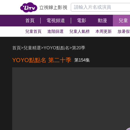
首頁
電視頻道
電影
動漫
兒童
兒童首頁
進階篩選
兒童人氣榜
本周更新
放暑假
首頁
>
兒童精選
>
YOYO點點名
>
第20季
YOYO點點名 第二十季
第154集