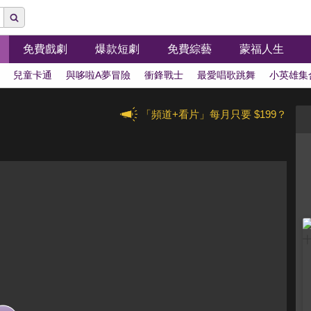
免費戲劇
爆款短劇
免費綜藝
蒙福人生
兒童卡通
與哆啦A夢冒險
衝鋒戰士
最愛唱歌跳舞
小英雄集
「頻道+看片」每月只要 $199？