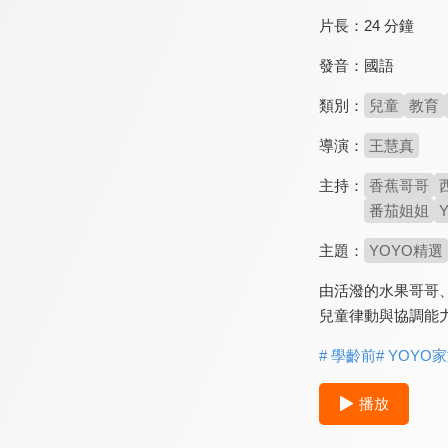
片長：
24 分鐘
發音：
國語
類別：
兒童
教育
導演：
王慧真
主持：
香蕉哥哥
番茄姐姐
主題：
YOYO精選
由活潑的水果哥哥
兒童律動與協調能
# 學齡前
# YOYO
播放