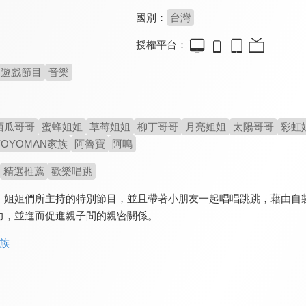
國別：
台灣
授權平台：
遊戲節目
音樂
西瓜哥哥
蜜蜂姐姐
草莓姐姐
柳丁哥哥
月亮姐姐
太陽哥哥
彩虹
YOYOMAN家族
阿魯寶
阿嗚
精選推薦
歡樂唱跳
、姐姐們所主持的特別節目，並且帶著小朋友一起唱唱跳跳，藉由自
力，並進而促進親子間的親密關係。
家族