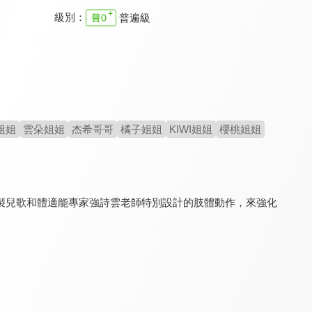
級別：
普遍級
YOYO點點名 第22季
YOYO點點名 第十九季
YOYO點點名 第二十一季
9.6
9.6
9.6
全 145 集
全 106 集
全 155 集
姐姐
雲朵姐姐
杰希哥哥
橘子姐姐
KIWI姐姐
櫻桃姐姐
製兒歌和體適能專家強詩雲老師特別設計的肢體動作，來強化
YOYO點點名 第23季
YOYO點點名 第十八季
原來如此 S2
9.6
9.6
8.2
全 128 集
全 160 集
全 60 集