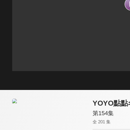
YOYO點點
第154集
全 201 集