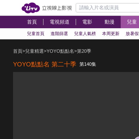
首頁
電視頻道
電影
動漫
兒童
兒童首頁
進階篩選
兒童人氣榜
本周更新
放暑假
首頁
>
兒童精選
>
YOYO點點名
>
第20季
YOYO點點名 第二十季
第140集