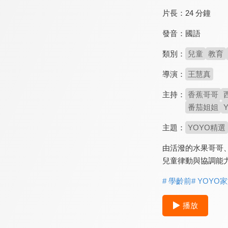
片長：
24 分鐘
發音：
國語
類別：
兒童
教育
導演：
王慧真
主持：
香蕉哥哥
番茄姐姐
主題：
YOYO精選
由活潑的水果哥哥
兒童律動與協調能
# 學齡前
# YOYO
播放