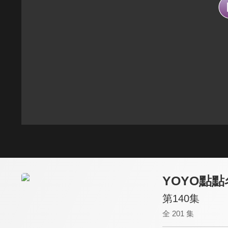
YOYO點點
第140集
全 201 集