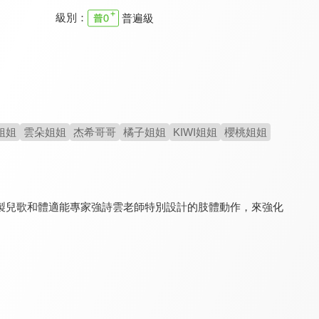
級別：
普遍級
YOYO點點名 第22季
YOYO點點名 第十九季
YOYO點點名 第二十一季
9.6
9.6
9.6
全 145 集
全 106 集
全 155 集
姐姐
雲朵姐姐
杰希哥哥
橘子姐姐
KIWI姐姐
櫻桃姐姐
製兒歌和體適能專家強詩雲老師特別設計的肢體動作，來強化
YOYO點點名 第23季
YOYO點點名 第十八季
原來如此 S2
9.6
9.6
8.2
全 128 集
全 160 集
全 60 集