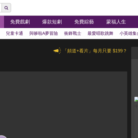
免費戲劇
爆款短劇
免費綜藝
蒙福人生
兒童卡通
與哆啦A夢冒險
衝鋒戰士
最愛唱歌跳舞
小英雄集
「頻道+看片」每月只要 $199？