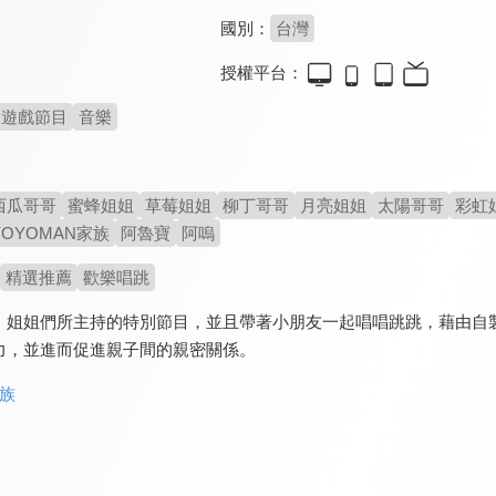
國別：
台灣
授權平台：
遊戲節目
音樂
西瓜哥哥
蜜蜂姐姐
草莓姐姐
柳丁哥哥
月亮姐姐
太陽哥哥
彩虹
YOYOMAN家族
阿魯寶
阿嗚
精選推薦
歡樂唱跳
、姐姐們所主持的特別節目，並且帶著小朋友一起唱唱跳跳，藉由自
力，並進而促進親子間的親密關係。
家族