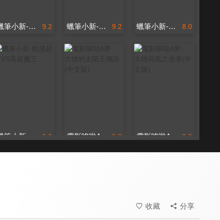
蠟筆小新-風起雲湧！猛烈！大人帝國的反擊！
蠟筆小新-呼風喚雨！壯觀！戰國大會戰！
蠟筆小新-雲黑齋的野心
9.2
9.2
8.0
蠟筆小新-動感超人VS高衩魔王
電影哆啦A夢：大雄的太陽王傳說(中文版)
電影哆啦A夢：大雄與風之使者(中文版)
8.0
9.8
9.8
哆啦A夢穿越馬雅古國
感人！不可思議的旅程
收藏
分享