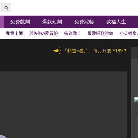
免費戲劇
爆款短劇
免費綜藝
蒙福人生
兒童卡通
與哆啦A夢冒險
衝鋒戰士
最愛唱歌跳舞
小英雄集
「頻道+看片」每月只要 $199？