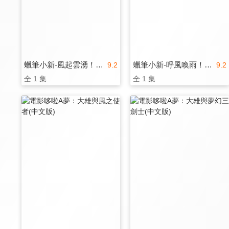
蠟筆小新-風起雲湧！猛烈！大人帝國的反擊！
蠟筆小新-呼風喚雨！壯觀！戰國大會戰！
9.2
9.2
全 1 集
全 1 集