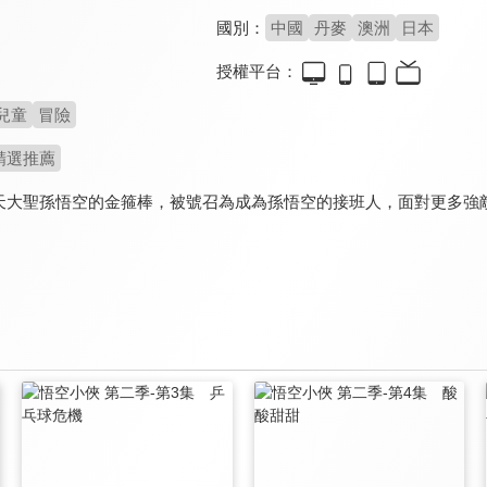
國別：
中國
丹麥
澳洲
日本
授權平台：
兒童
冒險
精選推薦
天大聖孫悟空的金箍棒，被號召為成為孫悟空的接班人，面對更多強