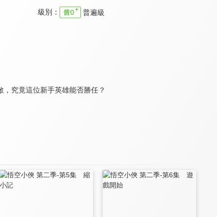
級別：
普遍級
電影哆啦A夢：大雄與夢幻三劍士(中文版)
電影哆啦A夢：大雄的天方夜譚(中文版)
電影哆啦A夢：大雄與惑星之迷(中文版)
8.3
8.3
7.8
大雄化身白銀劍士打怪
一起回到古代阿拉伯冒險
一起去動物烏托邦冒險！
敵，究竟這位新手英雄能否勝任？
新次元！蠟筆小新THE MOVIE 超能力大決戰～飛吧飛吧手卷壽司(中文版)
電影哆啦A夢：大雄與迷宮之旅(中文版)
電影哆啦A夢：大雄與雲之王國(中文版)
8.9
8.0
8.1
冒險的門，現在打開了！
一起打造屬於自己的王國