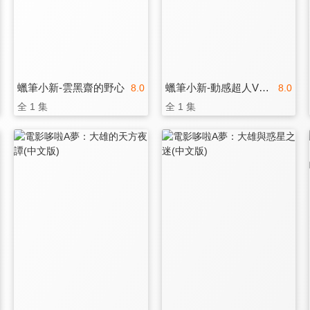
蠟筆小新-雲黑齋的野心
蠟筆小新-動感超人VS高衩魔王
8.0
8.0
全 1 集
全 1 集