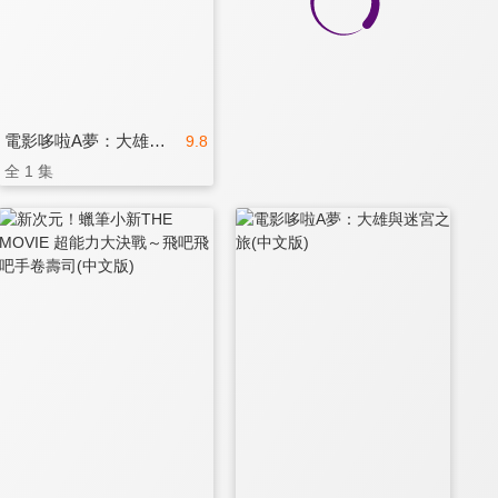
電影哆啦A夢：大雄的太陽王傳說(中文版)
9.8
全 1 集