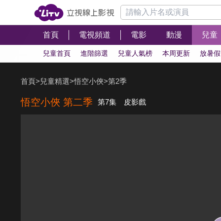
首頁
電視頻道
電影
動漫
兒童
兒童首頁
進階篩選
兒童人氣榜
本周更新
放暑假
首頁
>
兒童精選
>
悟空小俠
>
第2季
悟空小俠 第二季
第7集 皮影戲