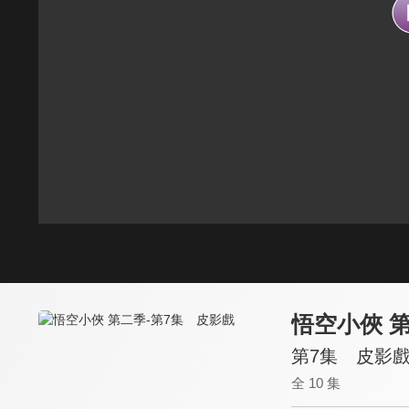
悟空小俠 
第7集 皮影
全 10 集