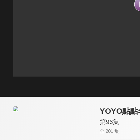
YOYO點點
第96集
全 201 集