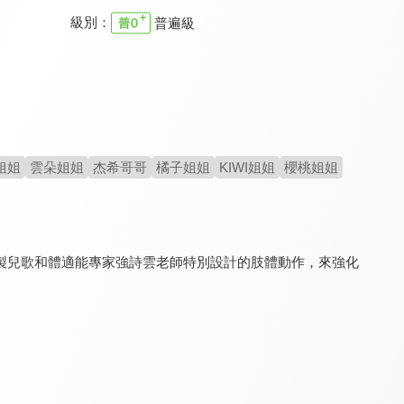
級別：
普遍級
YOYO點點名 第22季
YOYO點點名 第十九季
YOYO點點名 第二十一季
9.6
9.6
9.6
全 145 集
全 106 集
全 155 集
姐姐
雲朵姐姐
杰希哥哥
橘子姐姐
KIWI姐姐
櫻桃姐姐
製兒歌和體適能專家強詩雲老師特別設計的肢體動作，來強化
YOYO點點名 第23季
YOYO點點名 第十八季
原來如此 S2
9.6
9.6
8.2
全 128 集
全 160 集
全 60 集