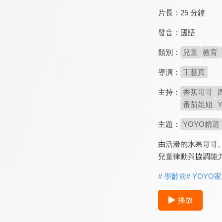
片長：
25 分鐘
發音：
國語
類別：
兒童
教育
導演：
王慧真
主持：
香蕉哥哥
番茄姐姐
主題：
YOYO精選
由活潑的水果哥哥
兒童律動與協調能
# 學齡前
# YOYO
播放