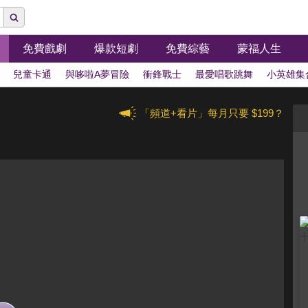
免費戲劇
爆款短劇
免費綜藝
蒙福人生
兒童卡通
與哆啦A夢冒險
衝鋒戰士
最愛唱歌跳舞
小英雄集
「頻道+看片」每月只要 $199？