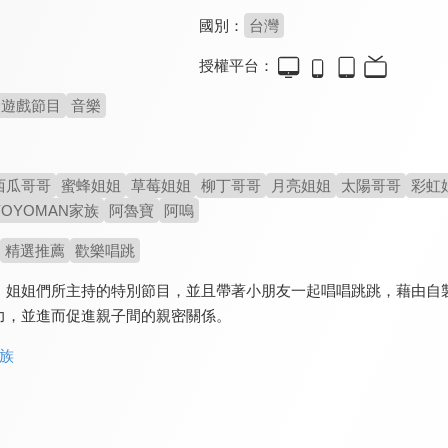
國別：
台灣
授權平台：
遊戲節目
音樂
西瓜哥哥
蜜蜂姐姐
草莓姐姐
柳丁哥哥
月亮姐姐
太陽哥哥
彩虹
YOYOMAN家族
阿魯寶
阿嗚
精選推薦
歡樂唱跳
、姐姐們所主持的特別節目，並且帶著小朋友一起唱唱跳跳，藉由自
力，並進而促進親子間的親密關係。
家族