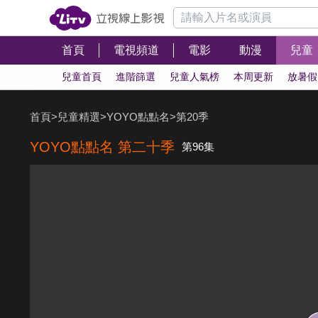
首頁
電視頻道
電影
動漫
兒童
兒童首頁
進階篩選
兒童人氣榜
本周更新
放暑假
首頁
>
兒童精選
>
YOYO點點名
>
第20季
YOYO點點名 第二十季
第96集