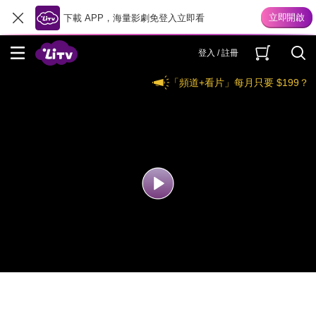
下載 APP，海量影劇免登入立即看
登入 / 註冊
「頻道+看片」每月只要 $199？