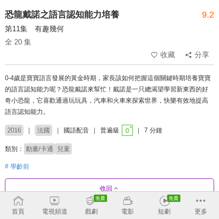
恐龍戴諾之語言認知能力培養
9.2
第11集 有趣幾何
全 20 集
收藏
分享
0-4歲是寶寶語言發展的黃金時期，家長該如何把握這個關鍵時期培養寶寶
的語言認知能力呢？恐龍戴諾來幫忙！戴諾是一只總渴望學習新東西的好
奇小恐龍，它喜歡通過玩玩具，汽車和火車來探索世界，快樂有效地提高
語言認知能力。
2016
法國
國語配音
普遍級
7 分鐘
類別：
動畫/卡通
兒童
# 學齡前
收回
首頁
電視頻道
戲劇
電影
短劇
更多