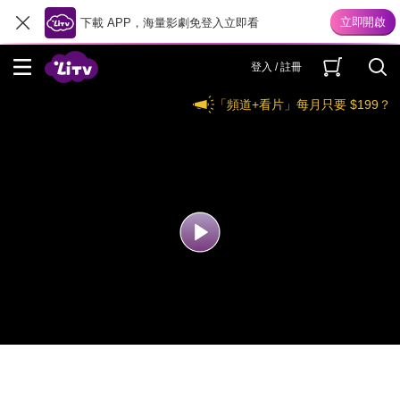
下載 APP，海量影劇免登入立即看
登入 / 註冊
「頻道+看片」每月只要 $199？