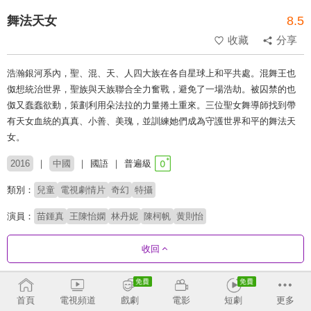
舞法天女
8.5
收藏
分享
浩瀚銀河系內，聖、混、天、人四大族在各自星球上和平共處。混舞王也
伮想統治世界，聖族與天族聯合全力奮戰，避免了一場浩劫。被囚禁的也
伮又蠢蠢欲動，策劃利用朵法拉的力量捲土重來。三位聖女舞導師找到帶
有天女血統的真真、小善、美瑰，並訓練她們成為守護世界和平的舞法天
女。
2016
中國
國語
普遍級
類別：
兒童
電視劇情片
奇幻
特攝
演員：
苗鍾真
王陳怡嫻
林丹妮
陳柯帆
黄則怡
收回
劇集列表
正序
首頁
電視頻道
戲劇
電影
短劇
更多