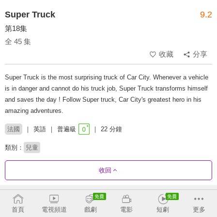
Super Truck
9.2
第18集
全 45 集
收藏
分享
Super Truck is the most surprising truck of Car City. Whenever a vehicle
is in danger and cannot do his truck job, Super Truck transforms himself
and saves the day ! Follow Super truck, Car City's greatest hero in his
amazing adventures.
法國
英語
普遍級
22 分鐘
類別：
兒童
收回
劇集列表
正序
首頁
電視頻道
戲劇
電影
短劇
更多