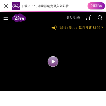
下載 APP，海量影劇免登入立即看
登入 / 註冊
「頻道+看片」每月只要 $199？