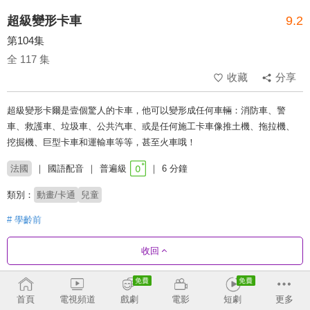
超級變形卡車
9.2
第104集
全 117 集
收藏
分享
超級變形卡爾是壹個驚人的卡車，他可以變形成任何車輛：消防車、警
車、救護車、垃圾車、公共汽車、或是任何施工卡車像推土機、拖拉機、
挖掘機、巨型卡車和運輸車等等，甚至火車哦！
法國
國語配音
普遍級
6 分鐘
類別：
動畫/卡通
兒童
# 學齡前
收回
劇集列表
正序
首頁
電視頻道
戲劇
電影
短劇
更多