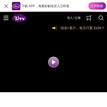
下載 APP，海量影劇免登入立即看
登入 / 註冊
「頻道+看片」每月只要 $199？