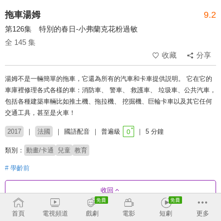
拖車湯姆
9.2
第126集 特別的春日-小弗蘭克花粉過敏
全 145 集
收藏
分享
湯姆不是一輛簡單的拖車，它還為所有的汽車和卡車提供説明。 它在它的
車庫裡修理各式各樣的車：消防車、 警車、 救護車、 垃圾車、公共汽車，
包括各種建築車輛比如推土機、拖拉機、 挖掘機、巨輪卡車以及其它任何
交通工具，甚至是火車！
2017
法國
國語配音
普遍級
5 分鐘
類別：
動畫/卡通
兒童
教育
# 學齡前
收回
首頁
電視頻道
戲劇
電影
短劇
更多