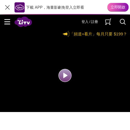
下載 APP，海量影劇免登入立即看
登入 / 註冊
「頻道+看片」每月只要 $199？