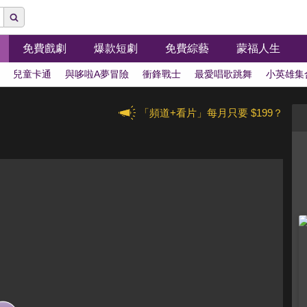
免費戲劇
爆款短劇
免費綜藝
蒙福人生
兒童卡通
與哆啦A夢冒險
衝鋒戰士
最愛唱歌跳舞
小英雄集
「頻道+看片」每月只要 $199？