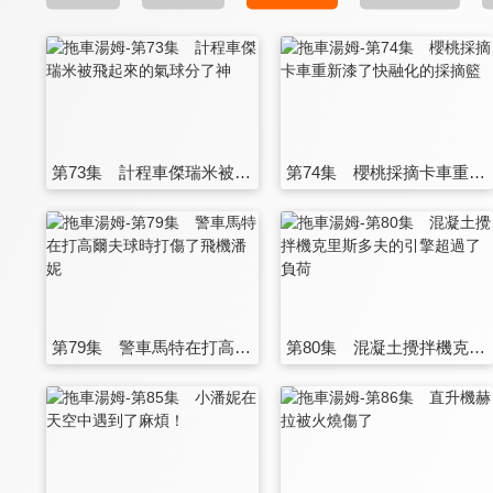
第73集 計程車傑瑞米被飛起來的氣球分了神
第74集 櫻桃採摘卡車重新漆了快融化的採摘籃
第79集 警車馬特在打高爾夫球時打傷了飛機潘妮
第80集 混凝土攪拌機克里斯多夫的引擎超過了負荷