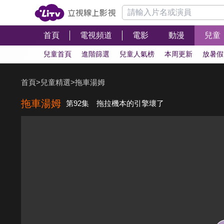
首頁
電視頻道
電影
動漫
兒童
兒童首頁
進階篩選
兒童人氣榜
本周更新
放暑假
首頁
>
兒童精選
>
拖車湯姆
拖車湯姆
第92集 拖拉機本的引擎壞了