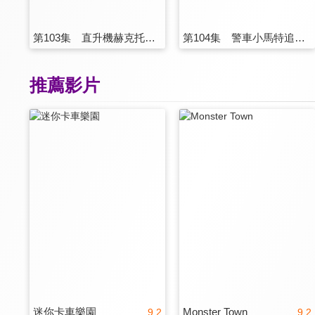
第103集 直升機赫克托的油漆罐掉下來灑得到處都是
第104集 警車小馬特追捕超速汽車，不小心撞到了電杆
推薦影片
迷你卡車樂園
Monster Town
9.2
9.2