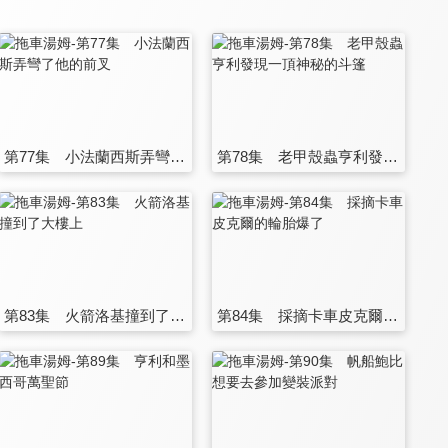
第77集 小法蘭西斯弄彎了他的前叉
第78集 老甲殼蟲亨利發現一頂神秘的斗篷
第83集 火箭洛基撞到了大樓上
第84集 採摘卡車皮克爾的輪胎爆了