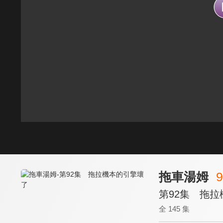
拖車湯姆
9
第92集 拖
全 145 集