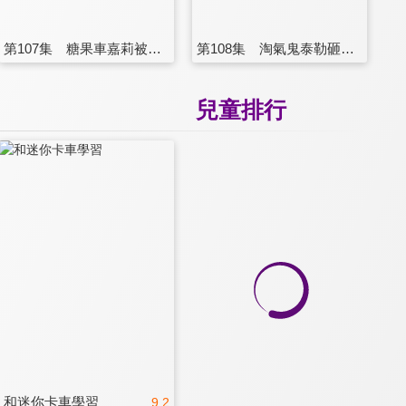
第107集 糖果車嘉莉被棒球砸傷了
第108集 淘氣鬼泰勒砸壞了窗戶
兒童排行
和迷你卡車學習
9.2