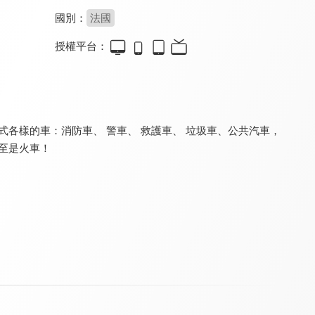
國別：
法國
授權平台：
火車特洛伊 第二季
和火車泰德學習
汽車城之超級拖車湯姆
9.2
9.2
9.2
全 112 集
全 27 集
全 52 集
各樣的車：消防車、 警車、 救護車、 垃圾車、公共汽車，
至是火車！
汽車城之好習慣養成篇
和恐龍戴諾學習 第一季
超級變形卡車
9.2
9.2
9.2
全 20 集
全 52 集
全 56 集