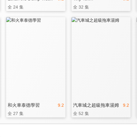
全 24 集
全 32 集
和火車泰德學習
汽車城之超級拖車湯姆
9.2
9.2
全 27 集
全 52 集
3