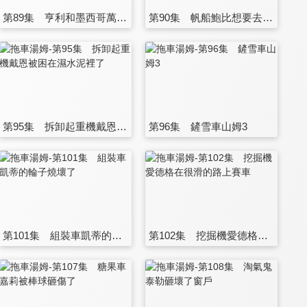
第89集 亨利和墨西哥萬聖節
第90集 帆船鮑比想要去參加變裝派對
第95集 拆卸起重機戴恩被困在濕水泥裡了
第96集 鏟雪車山姆3
第101集 組裝車凱蒂的輪子燒壞了
第102集 挖掘機愛德格在很滑的路上賽車