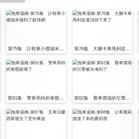
第75集 計程車小傑瑞米撞到了籃球網
第76集 大腳卡車馬利從屋頂掉下來了
第81集 警車馬特的車懸架壞了
第82集 賽車傑瑞的引擎被水淹到了