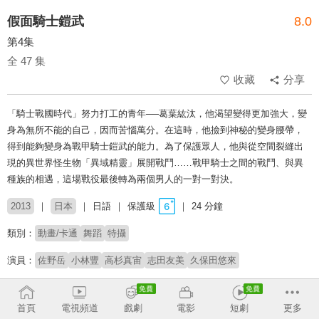
假面騎士鎧武
8.0
第4集
全 47 集
收藏
分享
「騎士戰國時代」努力打工的青年──葛葉紘汰，他渴望變得更加強大，變
身為無所不能的自己，因而苦惱萬分。在這時，他撿到神秘的變身腰帶，
得到能夠變身為戰甲騎士鎧武的能力。為了保護眾人，他與從空間裂縫出
現的異世界怪生物「異域精靈」展開戰鬥……戰甲騎士之間的戰鬥、與異
種族的相遇，這場戰役最後轉為兩個男人的一對一對決。
2013
日本
日語
保護級
24 分鐘
類別：
動畫/卡通
舞蹈
特攝
演員：
佐野岳
小林豐
高杉真宙
志田友美
久保田悠來
製作公司：
東映
首頁
電視頻道
戲劇
電影
短劇
更多
導演：
石之森章太郎