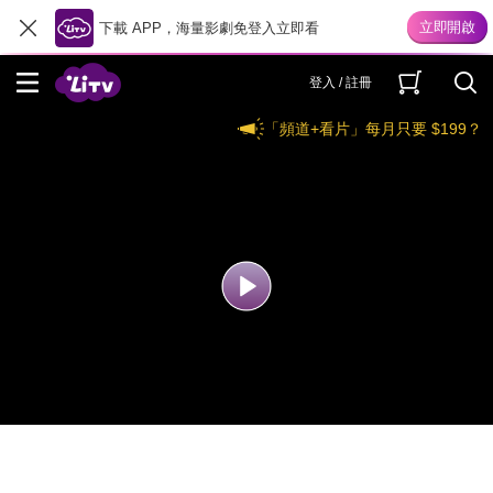
下載 APP，海量影劇免登入立即看
登入 / 註冊
「頻道+看片」每月只要 $199？