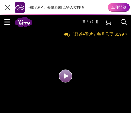
下載 APP，海量影劇免登入立即看
登入 / 註冊
「頻道+看片」每月只要 $199？