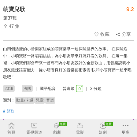
萌寶兒歌
9.2
第37集
全 47 集
收藏
分享
由四個活潑的小音樂家組成的萌寶樂隊一起探險世界的故事。 在探險途
中，小萌寶將一路唱唱跳跳，為小朋友帶來好聽好看的歌舞。 在每一集
裡，小萌寶們都會帶來一首專門為小朋友設計的全新歌曲，用音樂説明小
朋友鍛煉語言能力，從小培養良好的音樂藝術素養!快和小萌寶們一起來唱
歌吧！
2019
法國
國語配音
普遍級
2 分鐘
類別：
動畫/卡通
兒童
音樂
# 兒歌
收回
首頁
電視頻道
戲劇
電影
短劇
更多