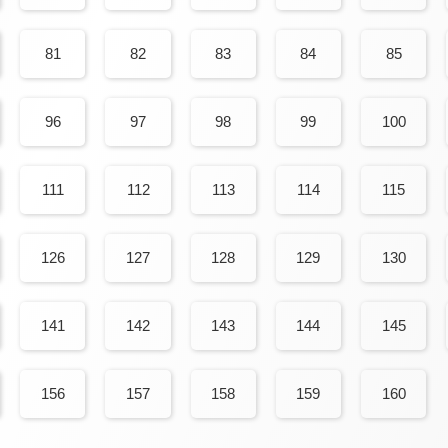
81
82
83
84
85
96
97
98
99
100
111
112
113
114
115
126
127
128
129
130
141
142
143
144
145
156
157
158
159
160