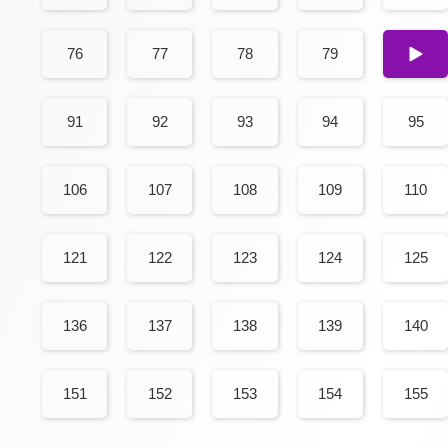
76
77
78
79
80
91
92
93
94
95
106
107
108
109
110
121
122
123
124
125
136
137
138
139
140
151
152
153
154
155