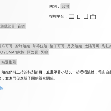
國別：
台灣
授權平台：
遊戲節目
音樂
西瓜哥哥
蜜蜂姐姐
草莓姐姐
柳丁哥哥
月亮姐姐
太陽哥哥
彩虹
YOYOMAN家族
阿魯寶
阿嗚
精選推薦
、姐姐們所主持的特別節目，並且帶著小朋友一起唱唱跳跳，藉由自
力，並進而促進親子間的親密關係。
家族