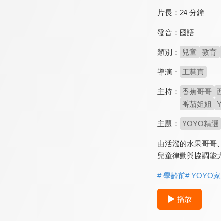
片長：
24 分鐘
發音：
國語
類別：
兒童
教育
導演：
王慧真
主持：
香蕉哥哥
番茄姐姐
主題：
YOYO精選
由活潑的水果哥哥
兒童律動與協調能
# 學齡前
# YOYO
播放