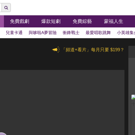
免費戲劇
爆款短劇
免費綜藝
蒙福人生
兒童卡通
與哆啦A夢冒險
衝鋒戰士
最愛唱歌跳舞
小英雄集
「頻道+看片」每月只要 $199？