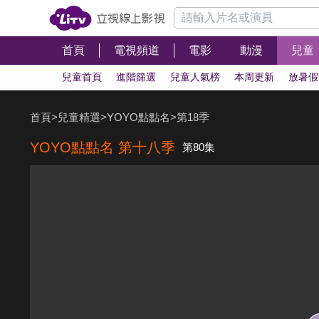
首頁
電視頻道
電影
動漫
兒童
兒童首頁
進階篩選
兒童人氣榜
本周更新
放暑假
首頁
>
兒童精選
>
YOYO點點名
>
第18季
YOYO點點名 第十八季
第80集