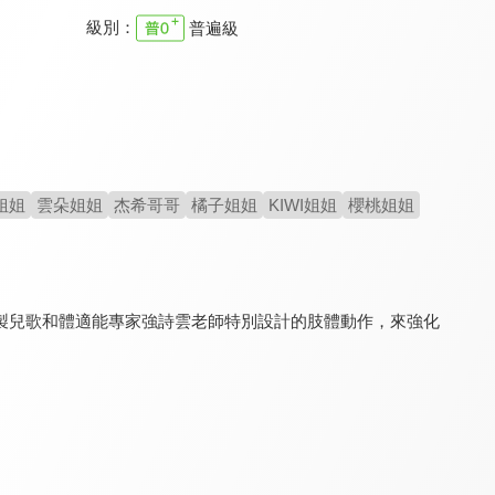
級別：
普遍級
YOYO點點名 第22季
YOYO點點名 第十九季
YOYO點點名 第二十一季
9.6
9.6
9.6
全 145 集
全 106 集
全 155 集
姐姐
雲朵姐姐
杰希哥哥
橘子姐姐
KIWI姐姐
櫻桃姐姐
製兒歌和體適能專家強詩雲老師特別設計的肢體動作，來強化
YOYO點點名 第23季
YOYO點點名 第十八季
原來如此 S2
9.6
9.6
8.2
全 128 集
全 160 集
全 60 集