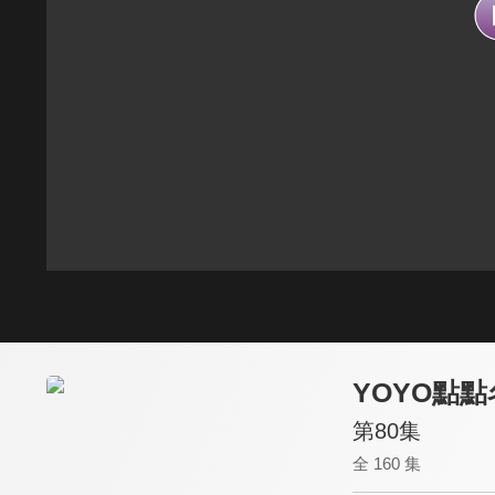
YOYO點點
第80集
全 160 集