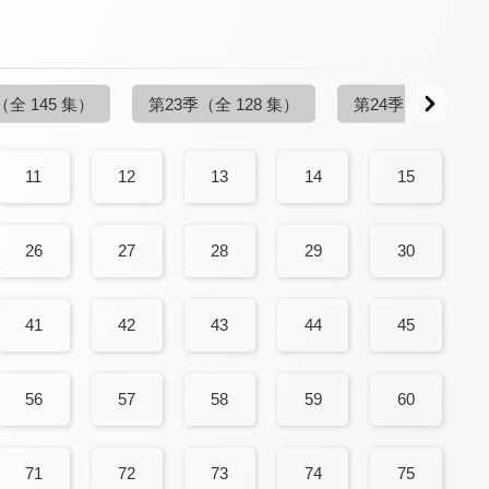
（全 145 集）
第23季
（全 128 集）
第24季
（更新至 13
11
12
13
14
15
26
27
28
29
30
41
42
43
44
45
56
57
58
59
60
71
72
73
74
75