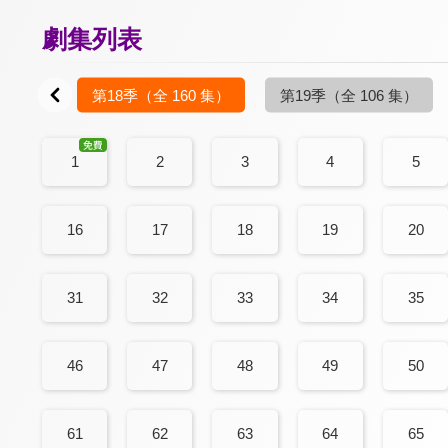
劇集列表
04 集）
第18季
（全 160 集）
第19季
（全 106 集）
1
2
3
4
5
16
17
18
19
20
31
32
33
34
35
46
47
48
49
50
61
62
63
64
65