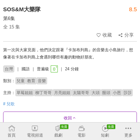
SOS&M大樂隊
8.5
第6集
全 15 集
收藏
分享
第一次與大家見面，他們決定跟著『卡加布列島』的音樂去小島旅行，想
像著在卡加布列島上會遇到哪些有趣的動物好朋友。
台灣
國語
普遍級
24 分鐘
類別：
兒童
教育
音樂
主持：
草莓姐姐
柳丁哥哥
月亮姐姐
太陽哥哥
大頭
饅頭
小恩
莎莎
# 兒歌
收回
首頁
電視頻道
戲劇
電影
短劇
更多
劇集列表
正序