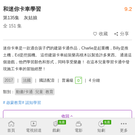
和迷你卡車學習
9.2
第135集 灰姑娘
全 151 集
收藏
分享
迷你卡車是一款適合孩子們的建築卡通作品，Charlie是起重機，Billy是推
土機，Ed是挖掘機。 這些建築卡車組裝樂高積木以製造許多東西。 通過這
個遊戲，他們學習顏色和形式，同時享受樂趣！ 在這本兒童學習卡通中發
現施工卡車的冒險經歷！
2017
法國
國語配音
普遍級
4 分鐘
類別：
動畫/卡通
兒童
教育
# 啟蒙教育
# 認知學習
收回
首頁
電視頻道
戲劇
電影
短劇
更多