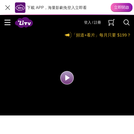
下載 APP，海量影劇免登入立即看
登入 / 註冊
「頻道+看片」每月只要 $199？