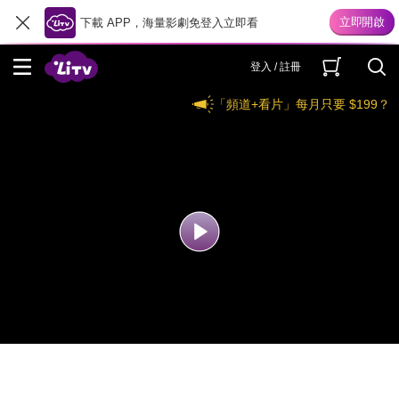
下載 APP，海量影劇免登入立即看
登入 / 註冊
「頻道+看片」每月只要 $199？