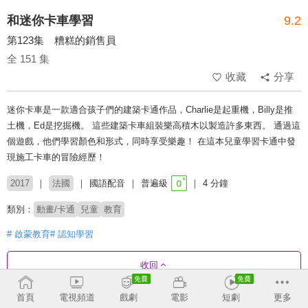
和迷你卡車學習
9.2
第123集 糟糕的銷售員
全 151 集
收藏
分享
迷你卡車是一款適合孩子們的建築卡通作品，Charlie是起重機，Billy是推
土機，Ed是挖掘機。 這些建築卡車組裝樂高積木以製造許多東西。 通過這
個遊戲，他們學習顏色和形式，同時享受樂趣！ 在這本兒童學習卡通中發
現施工卡車的冒險經歷！
2017
法國
國語配音
普遍級
4 分鐘
類別：
動畫/卡通
兒童
教育
# 啟蒙教育
# 認知學習
收回
首頁
電視頻道
戲劇
電影
短劇
更多