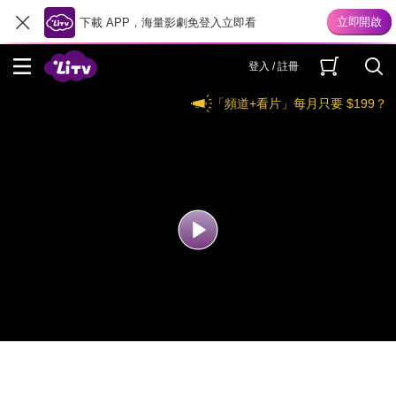
下載 APP，海量影劇免登入立即看
登入 / 註冊
「頻道+看片」每月只要 $199？