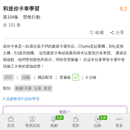
和迷你卡車學習
9.2
第104集 營救行動
全 151 集
收藏
分享
迷你卡車是一款適合孩子們的建築卡通作品，Charlie是起重機，Billy是推
土機，Ed是挖掘機。 這些建築卡車組裝樂高積木以製造許多東西。 通過這
個遊戲，他們學習顏色和形式，同時享受樂趣！ 在這本兒童學習卡通中發
現施工卡車的冒險經歷！
2017
法國
國語配音
普遍級
4 分鐘
類別：
動畫/卡通
兒童
教育
# 啟蒙教育
# 認知學習
收回
首頁
電視頻道
戲劇
電影
短劇
更多