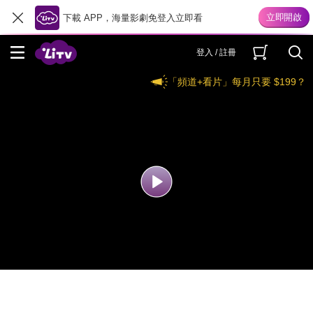
下載 APP，海量影劇免登入立即看
登入 / 註冊
「頻道+看片」每月只要 $199？