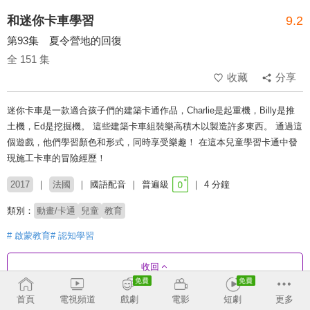
和迷你卡車學習
9.2
第93集 夏令營地的回復
全 151 集
收藏
分享
迷你卡車是一款適合孩子們的建築卡通作品，Charlie是起重機，Billy是推
土機，Ed是挖掘機。 這些建築卡車組裝樂高積木以製造許多東西。 通過這
個遊戲，他們學習顏色和形式，同時享受樂趣！ 在這本兒童學習卡通中發
現施工卡車的冒險經歷！
2017
法國
國語配音
普遍級
4 分鐘
類別：
動畫/卡通
兒童
教育
# 啟蒙教育
# 認知學習
收回
首頁
電視頻道
戲劇
電影
短劇
更多