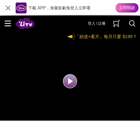
下載 APP，海量影劇免登入立即看
登入 / 註冊
「頻道+看片」每月只要 $199？