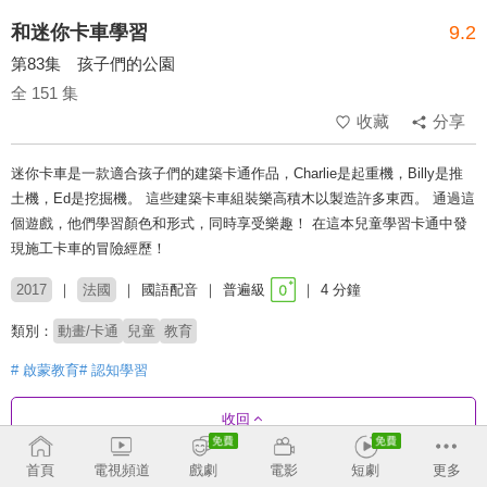
和迷你卡車學習
9.2
第83集 孩子們的公園
全 151 集
收藏
分享
迷你卡車是一款適合孩子們的建築卡通作品，Charlie是起重機，Billy是推
土機，Ed是挖掘機。 這些建築卡車組裝樂高積木以製造許多東西。 通過這
個遊戲，他們學習顏色和形式，同時享受樂趣！ 在這本兒童學習卡通中發
現施工卡車的冒險經歷！
2017
法國
國語配音
普遍級
4 分鐘
類別：
動畫/卡通
兒童
教育
# 啟蒙教育
# 認知學習
收回
首頁
電視頻道
戲劇
電影
短劇
更多