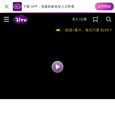
下載 APP，海量影劇免登入立即看
登入 / 註冊
「頻道+看片」每月只要 $199？