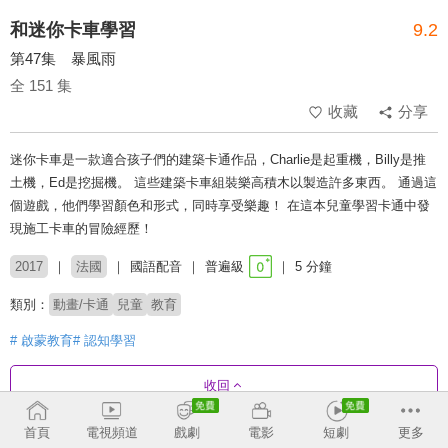
和迷你卡車學習
9.2
第47集 暴風雨
全 151 集
收藏
分享
迷你卡車是一款適合孩子們的建築卡通作品，Charlie是起重機，Billy是推
土機，Ed是挖掘機。 這些建築卡車組裝樂高積木以製造許多東西。 通過這
個遊戲，他們學習顏色和形式，同時享受樂趣！ 在這本兒童學習卡通中發
現施工卡車的冒險經歷！
2017
法國
國語配音
普遍級
5 分鐘
類別：
動畫/卡通
兒童
教育
# 啟蒙教育
# 認知學習
收回
首頁
電視頻道
戲劇
電影
短劇
更多