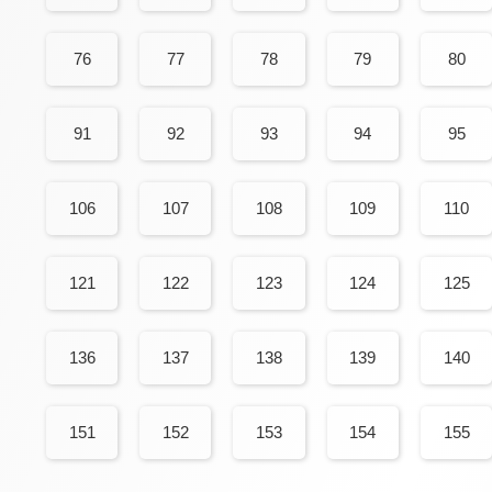
76
77
78
79
80
91
92
93
94
95
106
107
108
109
110
121
122
123
124
125
136
137
138
139
140
151
152
153
154
155