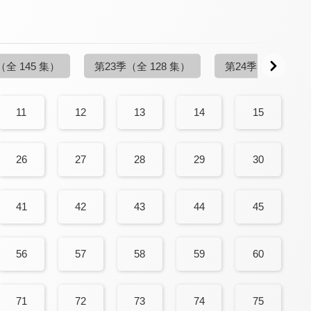
（全 145 集）
第23季
（全 128 集）
第24季
（更新至 13
11
12
13
14
15
26
27
28
29
30
41
42
43
44
45
56
57
58
59
60
71
72
73
74
75