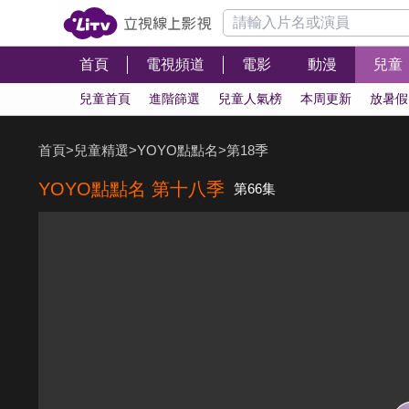
首頁
電視頻道
電影
動漫
兒童
兒童首頁
進階篩選
兒童人氣榜
本周更新
放暑假
首頁
>
兒童精選
>
YOYO點點名
>
第18季
YOYO點點名 第十八季
第66集