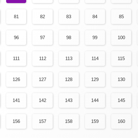
81
82
83
84
85
96
97
98
99
100
111
112
113
114
115
126
127
128
129
130
141
142
143
144
145
156
157
158
159
160