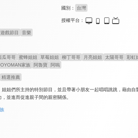
國別：
台灣
授權平台：
遊戲節目
音樂
西瓜哥哥
蜜蜂姐姐
草莓姐姐
柳丁哥哥
月亮姐姐
太陽哥哥
彩虹
YOYOMAN家族
阿魯寶
阿嗚
精選推薦
、姐姐們所主持的特別節目，並且帶著小朋友一起唱唱跳跳，藉由自
力，並進而促進親子間的親密關係。
家族