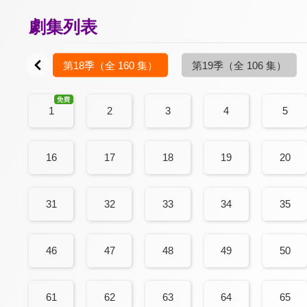
劇集列表
04 集）
第18季
（全 160 集）
第19季
（全 106 集）
1
2
3
4
5
16
17
18
19
20
31
32
33
34
35
46
47
48
49
50
61
62
63
64
65