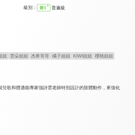
級別：
普遍級
YOYO點點名 第22季
YOYO點點名 第十九季
YOYO點點名 第二十一季
9.6
9.6
9.6
全 145 集
全 106 集
全 155 集
姐姐
雲朵姐姐
杰希哥哥
橘子姐姐
KIWI姐姐
櫻桃姐姐
製兒歌和體適能專家強詩雲老師特別設計的肢體動作，來強化
YOYO點點名 第23季
YOYO點點名 第十八季
原來如此 S2
9.6
9.6
8.2
全 128 集
全 160 集
全 60 集