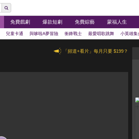
免費戲劇
爆款短劇
免費綜藝
蒙福人生
兒童卡通
與哆啦A夢冒險
衝鋒戰士
最愛唱歌跳舞
小英雄集
「頻道+看片」每月只要 $199？