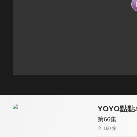
YOYO點點
第66集
全 160 集