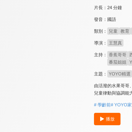
片長：
24 分鐘
發音：
國語
類別：
兒童
教育
導演：
王慧真
主持：
香蕉哥哥
番茄姐姐
主題：
YOYO精選
由活潑的水果哥哥
兒童律動與協調能
# 學齡前
# YOYO
播放