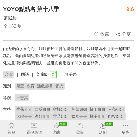
YOYO點點名 第十八季
9.6
第62集
全 160 集
收藏
分享
由活潑的水果哥哥、姐姐們所主持的特別節目，並且帶著小朋友一起唱唱
跳跳，藉由自製兒歌和體適能專家強詩雲老師特別設計的肢體動作，來強
化兒童律動與協調能力，並進而促進親子間的親密關係。
台灣
國語
普遍級
24 分鐘
類別：
兒童
教育
遊戲節目
音樂
導演：
王慧真
主持：
香蕉哥哥
西瓜哥哥
蜜蜂姐姐
草莓姐姐
柳丁哥哥
月亮姐姐
太陽哥哥
彩虹姐姐
雲朵姐姐
杰希哥哥
橘子姐姐
KIWI姐姐
櫻桃姐姐
番茄姐姐
YOYOMAN家族
阿魯寶
阿嗚
首頁
電視頻道
戲劇
電影
短劇
更多
# 學齡前
# YOYO家族