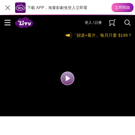
下載 APP，海量影劇免登入立即看
登入 / 註冊
「頻道+看片」每月只要 $199？