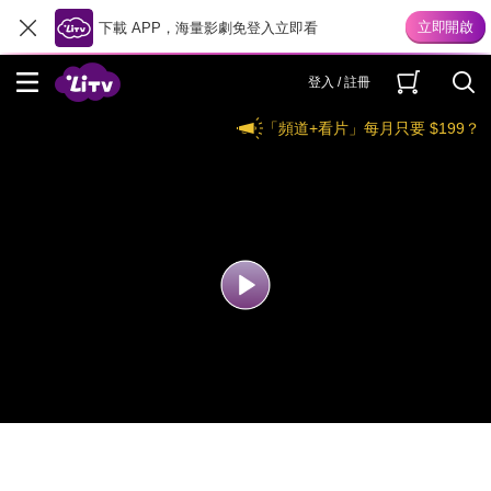
下載 APP，海量影劇免登入立即看
登入 / 註冊
「頻道+看片」每月只要 $199？