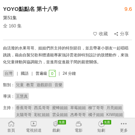
YOYO點點名 第十八季
9.6
第51集
全 160 集
收藏
分享
由活潑的水果哥哥、姐姐們所主持的特別節目，並且帶著小朋友一起唱唱
跳跳，藉由自製兒歌和體適能專家強詩雲老師特別設計的肢體動作，來強
化兒童律動與協調能力，並進而促進親子間的親密關係。
台灣
國語
普遍級
24 分鐘
類別：
兒童
教育
遊戲節目
音樂
導演：
王慧真
主持：
香蕉哥哥
西瓜哥哥
蜜蜂姐姐
草莓姐姐
柳丁哥哥
月亮姐姐
太陽哥哥
彩虹姐姐
雲朵姐姐
杰希哥哥
橘子姐姐
KIWI姐姐
櫻桃姐姐
番茄姐姐
YOYOMAN家族
阿魯寶
阿嗚
首頁
電視頻道
戲劇
電影
短劇
更多
# 學齡前
# YOYO家族