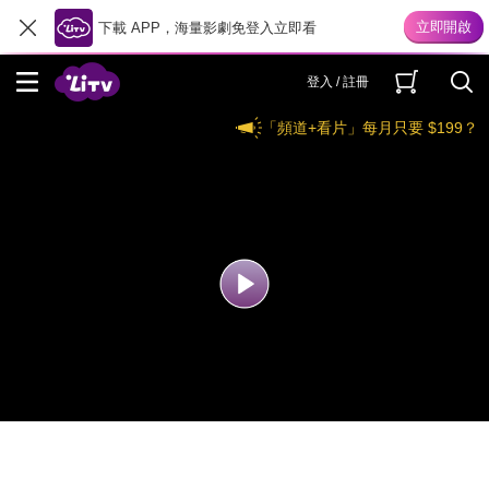
下載 APP，海量影劇免登入立即看
登入 / 註冊
「頻道+看片」每月只要 $199？