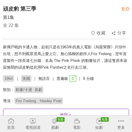
頑皮豹 第三季
8.0
第1集
全 22 集
收藏
分享
家傳戶曉的卡通人物，起初只是在1963年的真人電影《烏龍幫辦》片頭中
出現，想不到觀眾竟馬上愛上它。無心插柳的創作人Friz Freleng，翌年首
度製作一段長達七分鐘、名為 The Pink Phink 的動畫短片，讓這隻原本寂
寂無聞的頑皮豹從此用Pink Panther之名行走江湖。
1964
美國
無語言
普遍級
6 分鐘
類別：
動畫/卡通
喜劇
導演：
Friz Freleng、Hawley Pratt
收回
首頁
電視頻道
戲劇
電影
短劇
更多