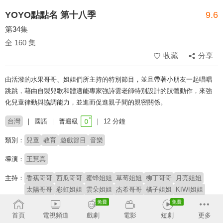
YOYO點點名 第十八季
9.6
第34集
全 160 集
收藏
分享
由活潑的水果哥哥、姐姐們所主持的特別節目，並且帶著小朋友一起唱唱
跳跳，藉由自製兒歌和體適能專家強詩雲老師特別設計的肢體動作，來強
化兒童律動與協調能力，並進而促進親子間的親密關係。
台灣
國語
普遍級
12 分鐘
類別：
兒童
教育
遊戲節目
音樂
導演：
王慧真
主持：
香蕉哥哥
西瓜哥哥
蜜蜂姐姐
草莓姐姐
柳丁哥哥
月亮姐姐
太陽哥哥
彩虹姐姐
雲朵姐姐
杰希哥哥
橘子姐姐
KIWI姐姐
櫻桃姐姐
番茄姐姐
YOYOMAN家族
阿魯寶
阿嗚
首頁
電視頻道
戲劇
電影
短劇
更多
# 學齡前
# YOYO家族