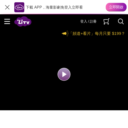
下載 APP，海量影劇免登入立即看
登入 / 註冊
「頻道+看片」每月只要 $199？