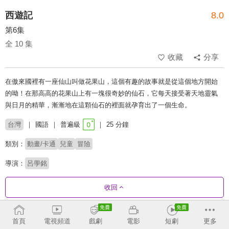
西遊記
8.0
第6集
全 10 集
收藏
分享
在傲來國裡有一座仙山叫做花果山，這個有趣的故事就是從這個地方開始
的呦！在那高高的花果山上有一塊很奇妙的仙石，它每天接受著天地靈氣
與日月的精華，漸漸地在這顆仙石的裡面就孕育出了一個生命。
台灣
國語
普遍級
25 分鐘
類別：
動畫/卡通
兒童
冒險
導演：
呂學銘
收回
劇集列表
正序
首頁
電視頻道
戲劇
電影
短劇
更多