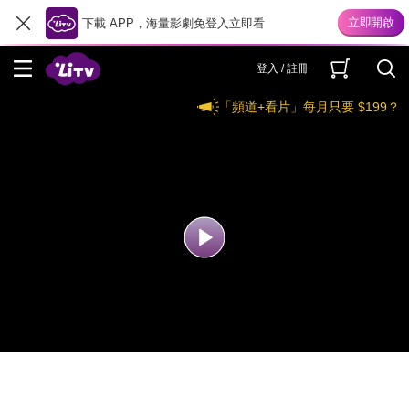
下載 APP，海量影劇免登入立即看
登入 / 註冊
「頻道+看片」每月只要 $199？