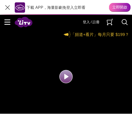
下載 APP，海量影劇免登入立即看
登入 / 註冊
「頻道+看片」每月只要 $199？