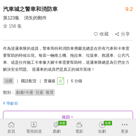
汽車城之警車和消防車
9.2
第123集 消失的郵件
全 156 集
收藏
分享
作為巡邏車隊的成員，警車馬特和消防車弗蘭克總是在所有汽車和卡車需
要幫助的時候出現。每當一輛推土機、拖拉車、垃圾車、救護車、公共汽
車、或是任何施工卡車像大腳卡車需要幫助時，巡邏車隊總是為它們全力
解決安全問題。 巡邏車的成員們是真正的城市英雄！
法國
國語配音
普遍級
6 分鐘
類別：
動畫/卡通
兒童
教育
# 學齡前
收回
首頁
電視頻道
戲劇
電影
短劇
更多