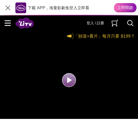
下載 APP，海量影劇免登入立即看
登入 / 註冊
「頻道+看片」每月只要 $199？