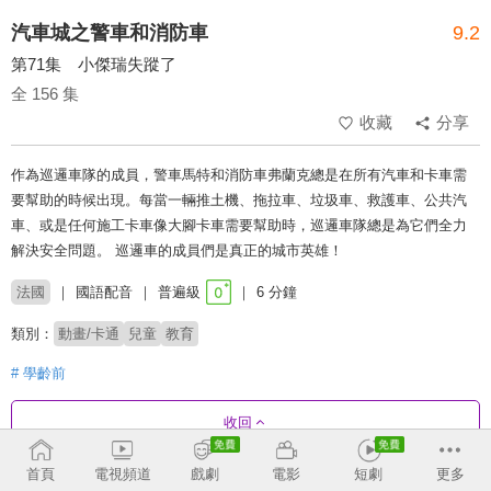
汽車城之警車和消防車
9.2
第71集 小傑瑞失蹤了
全 156 集
收藏
分享
作為巡邏車隊的成員，警車馬特和消防車弗蘭克總是在所有汽車和卡車需
要幫助的時候出現。每當一輛推土機、拖拉車、垃圾車、救護車、公共汽
車、或是任何施工卡車像大腳卡車需要幫助時，巡邏車隊總是為它們全力
解決安全問題。 巡邏車的成員們是真正的城市英雄！
法國
國語配音
普遍級
6 分鐘
類別：
動畫/卡通
兒童
教育
# 學齡前
收回
首頁
電視頻道
戲劇
電影
短劇
更多