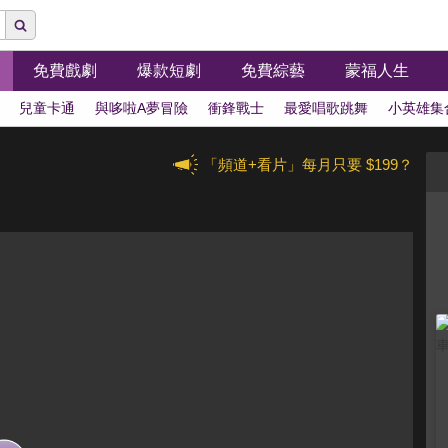
免費戲劇
爆款短劇
免費綜藝
蒙福人生
兒童卡通
與哆啦A夢冒險
衝鋒戰士
最愛唱歌跳舞
小英雄集
「頻道+看片」每月只要 $199？