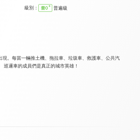
級別：
普遍級
Tiny Town
汽車城之奧運特別篇
汽車城之精彩營救篇
9.2
9.2
9.2
全 32 集
全 20 集
全 20 集
出現。每當一輛推土機、拖拉車、垃圾車、救護車、公共汽
。 巡邏車的成員們是真正的城市英雄！
汽車城之趣味世界民俗
和迷你卡車學習
Troy the Train
9.2
9.2
9.2
全 20 集
全 151 集
更新至第 35 集