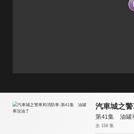
汽車城之警
第41集 油罐
全 156 集