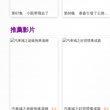
第67集 小凱蒂飛走了
第68集 泰森引發了公路火災
推薦影片
汽車城之超級拖車湯姆
汽車城之好習慣養成篇
9.2
9.2