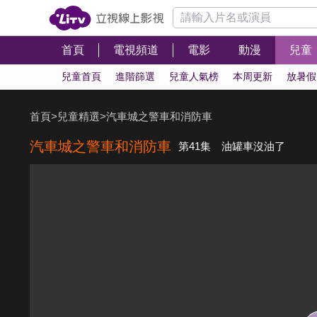
首頁
電視頻道
電影
動漫
兒童
兒童首頁
進階篩選
兒童人氣榜
本周更新
放暑假
首頁
>
兒童精選
>
汽車城之警車和消防車
汽車城之警車和消防車
第41集 油罐車沒油了