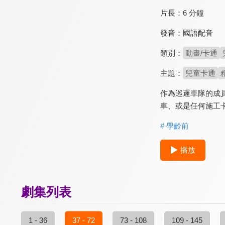
片長：
6 分鐘
發音：
國語配音
類別：
動畫/卡通
主題：
兒童卡通
作為巡邏車隊的成
車、或是任何施工
# 學齡前
播放
劇集列表
1 - 36
37 - 72
73 - 108
109 - 145