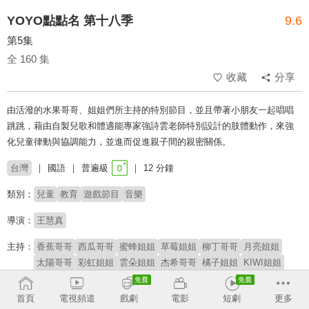
YOYO點點名 第十八季
9.6
第5集
全 160 集
收藏
分享
由活潑的水果哥哥、姐姐們所主持的特別節目，並且帶著小朋友一起唱唱
跳跳，藉由自製兒歌和體適能專家強詩雲老師特別設計的肢體動作，來強
化兒童律動與協調能力，並進而促進親子間的親密關係。
台灣
國語
普遍級
12 分鐘
類別：
兒童
教育
遊戲節目
音樂
導演：
王慧真
主持：
香蕉哥哥
西瓜哥哥
蜜蜂姐姐
草莓姐姐
柳丁哥哥
月亮姐姐
太陽哥哥
彩虹姐姐
雲朵姐姐
杰希哥哥
橘子姐姐
KIWI姐姐
櫻桃姐姐
番茄姐姐
YOYOMAN家族
阿魯寶
阿嗚
首頁
電視頻道
戲劇
電影
短劇
更多
# 學齡前
# YOYO家族