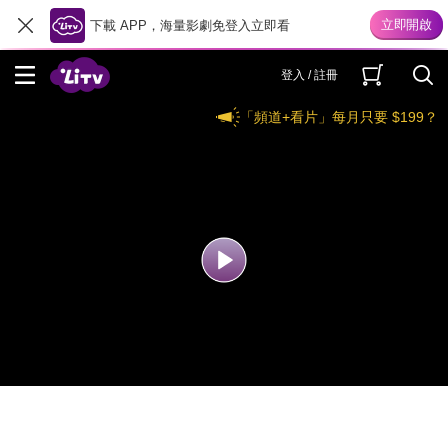
下載 APP，海量影劇免登入立即看
登入 / 註冊
「頻道+看片」每月只要 $199？