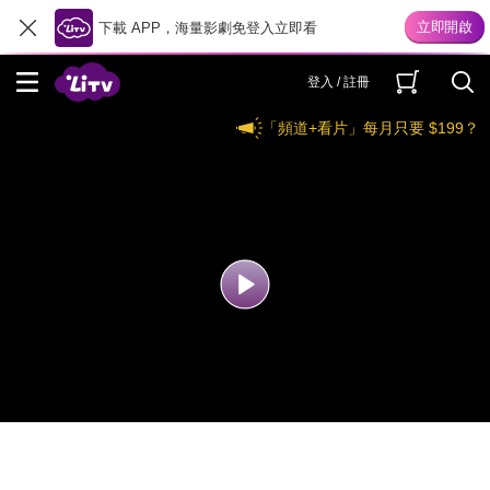
下載 APP，海量影劇免登入立即看
登入 / 註冊
「頻道+看片」每月只要 $199？