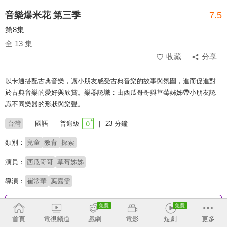
音樂爆米花 第三季
7.5
第8集
全 13 集
收藏
分享
以卡通搭配古典音樂，讓小朋友感受古典音樂的故事與氛圍，進而促進對
於古典音樂的愛好與欣賞。樂器認識：由西瓜哥哥與草莓姊姊帶小朋友認
識不同樂器的形狀與樂聲。
台灣
國語
普遍級
23 分鐘
類別：
兒童
教育
探索
演員：
西瓜哥哥
草莓姊姊
導演：
崔常華
葉嘉雯
收回
首頁
電視頻道
戲劇
電影
短劇
更多