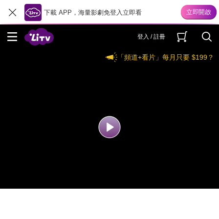
下載 APP，海量影劇免登入立即看
登入 / 註冊
「頻道+看片」每月只要 $199？