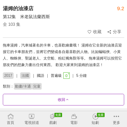
湯姆的油漆店
9.2
第12集 米老鼠法蘭西斯
全 103 集
收藏
分享
拖車湯姆，汽車城著名的卡車，也喜歡繪畫哦！ 湯姆在它全新的油漆店迎
接它的卡車朋友們，並將它們變成各自最喜歡的人物。比如蝙蝠俠、小黃
人、蜘蛛俠、聖誕老人、太空船、粉紅獨角獸等等。 拖車湯姆可以按照它
朋友們的想象力畫出任何東西。 歡迎大家來到湯姆的油漆店！
2017
法國
國語
普遍級
5 分鐘
類別：
動畫/卡通
兒童
收回
劇集列表
正序
首頁
電視頻道
戲劇
電影
短劇
更多