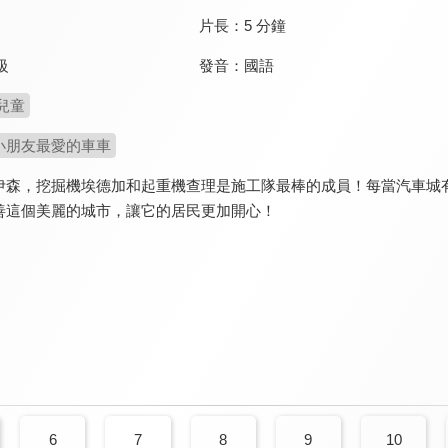
片長：
5 分鐘
發音：
國語
級
兒童
小朋友最愛的車車
伊森，挖掘機埃德加和起重機查理是施工隊最棒的成員！每當汽車城
善這個美麗的城市，讓它的居民更加開心！
6
7
8
9
10