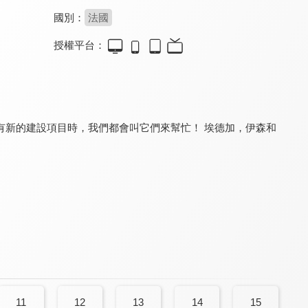
國別：
法國
授權平台：
Ethan the Dump Truck
Tiny Town
和迷你卡車學習
9.2
9.2
9.2
全 24 集
全 32 集
全 151 集
有新的建設項目時，我們都會叫它們來幫忙！ 埃德加，伊森和
救護車安柏
火車特洛伊 第一季
拖車湯姆
8.0
9.2
9.2
全 59 集
全 119 集
全 145 集
11
12
13
14
15