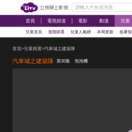
首頁
電視頻道
電影
動漫
兒童
兒童首頁
進階篩選
兒童人氣榜
本周更新
放暑假
首頁
>
兒童精選
>
汽車城之建築隊
汽車城之建築隊
第30集 泡泡機