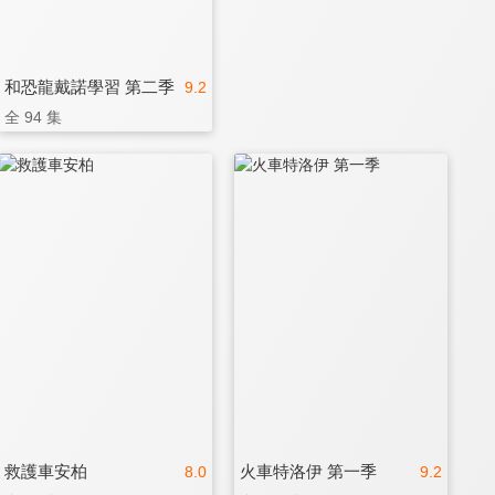
和恐龍戴諾學習 第二季
9.2
全 94 集
救護車安柏
火車特洛伊 第一季
8.0
9.2