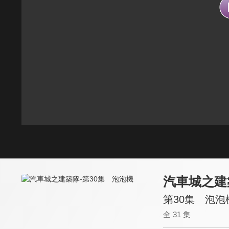
汽車城之建
第30集 泡泡
全 31 集