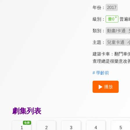
年份：
2017
級別：
普遍
類別：
動畫/卡通
主題：
兒童卡通
建築卡車：翻鬥車
查理總是很樂意改
# 學齡前
播放
劇集列表
1
2
3
4
5