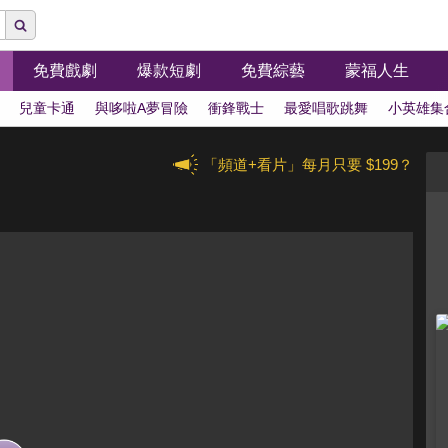
免費戲劇
爆款短劇
免費綜藝
蒙福人生
兒童卡通
與哆啦A夢冒險
衝鋒戰士
最愛唱歌跳舞
小英雄集
「頻道+看片」每月只要 $199？