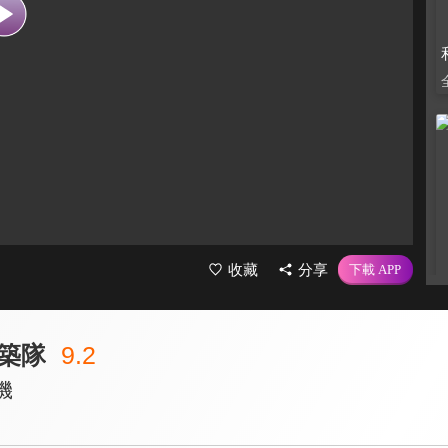
收藏
分享
築隊
9.2
機