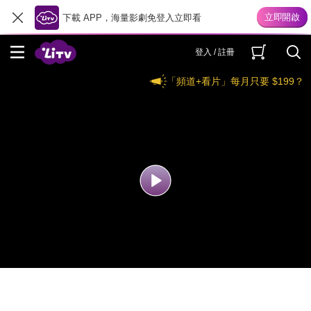
下載 APP，海量影劇免登入立即看
登入 / 註冊
「頻道+看片」每月只要 $199？