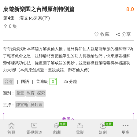
桌遊新樂園之台灣原創特別篇
8.0
第4集 漢文化探索(下)
全 6 集
收藏
分享
哥哥姊姊找出本草秘方解救仙人後，意外得知仙人就是龍華派的祖師爺!?為
了報答救命之恩，祖師爺將要把他畢生的功力傳授給他們，快來跟著祖師
爺修練武功心法，從畫圖了解成語的奧妙，並憑藉機智策略獲得神器讓功
力大增!【本集原創桌遊：畫說成語、御石仙人傳】
台灣
國語
普遍級
25 分鐘
類別：
兒童
教育
探索
主持：
陳宣翰
吳鈺萱
收回
首頁
電視頻道
戲劇
電影
短劇
更多