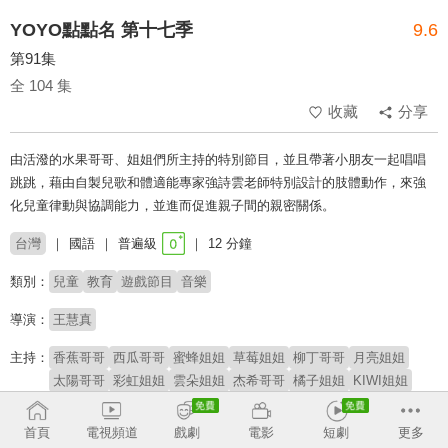
YOYO點點名 第十七季
9.6
第91集
全 104 集
收藏
分享
由活潑的水果哥哥、姐姐們所主持的特別節目，並且帶著小朋友一起唱唱
跳跳，藉由自製兒歌和體適能專家強詩雲老師特別設計的肢體動作，來強
化兒童律動與協調能力，並進而促進親子間的親密關係。
台灣
國語
普遍級
12 分鐘
類別：
兒童
教育
遊戲節目
音樂
導演：
王慧真
主持：
香蕉哥哥
西瓜哥哥
蜜蜂姐姐
草莓姐姐
柳丁哥哥
月亮姐姐
太陽哥哥
彩虹姐姐
雲朵姐姐
杰希哥哥
橘子姐姐
KIWI姐姐
櫻桃姐姐
番茄姐姐
YOYOMAN家族
阿魯寶
阿嗚
首頁
電視頻道
戲劇
電影
短劇
更多
# 學齡前
# YOYO家族