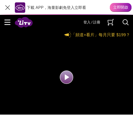
下載 APP，海量影劇免登入立即看
登入 / 註冊
「頻道+看片」每月只要 $199？