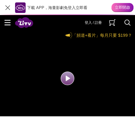
下載 APP，海量影劇免登入立即看
登入 / 註冊
「頻道+看片」每月只要 $199？