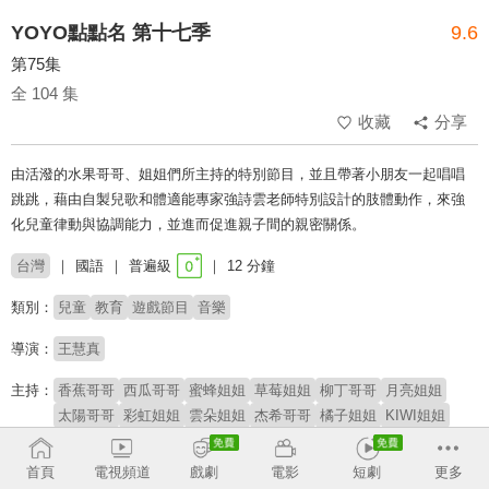
YOYO點點名 第十七季
9.6
第75集
全 104 集
收藏
分享
由活潑的水果哥哥、姐姐們所主持的特別節目，並且帶著小朋友一起唱唱
跳跳，藉由自製兒歌和體適能專家強詩雲老師特別設計的肢體動作，來強
化兒童律動與協調能力，並進而促進親子間的親密關係。
台灣
國語
普遍級
12 分鐘
類別：
兒童
教育
遊戲節目
音樂
導演：
王慧真
主持：
香蕉哥哥
西瓜哥哥
蜜蜂姐姐
草莓姐姐
柳丁哥哥
月亮姐姐
太陽哥哥
彩虹姐姐
雲朵姐姐
杰希哥哥
橘子姐姐
KIWI姐姐
櫻桃姐姐
番茄姐姐
YOYOMAN家族
阿魯寶
阿嗚
首頁
電視頻道
戲劇
電影
短劇
更多
# 學齡前
# YOYO家族