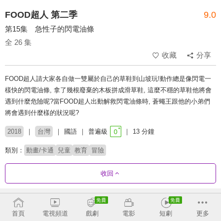
FOOD超人 第二季
9.0
第15集 急性子的閃電油條
全 26 集
收藏
分享
FOOD超人請大家各自做一雙屬於自己的草鞋到山坡玩!動作總是像閃電一
樣快的閃電油條, 拿了幾根廢棄的木板拼成滑草鞋, 這麼不穩的草鞋他將會
遇到什麼危險呢?當FOOD超人出動解救閃電油條時, 蒼蠅王跟他的小弟們
將會遇到什麼樣的狀況呢?
2018
台灣
國語
普遍級
13 分鐘
類別：
動畫/卡通
兒童
教育
冒險
收回
劇集列表
正序
首頁
電視頻道
戲劇
電影
短劇
更多