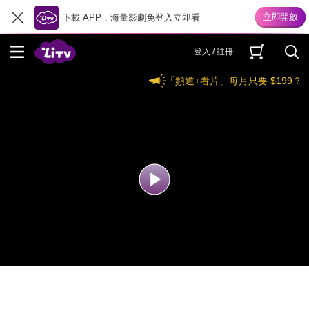
下載 APP，海量影劇免登入立即看
登入 / 註冊
「頻道+看片」每月只要 $199？