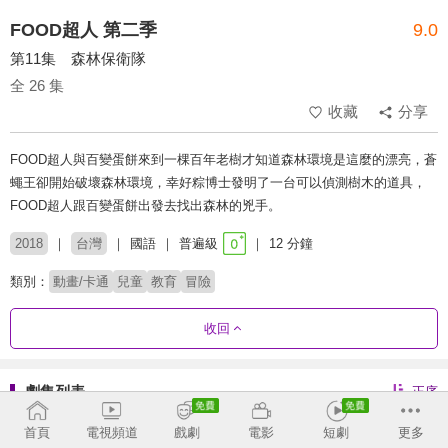
FOOD超人 第二季
9.0
第11集 森林保衛隊
全 26 集
收藏
分享
FOOD超人與百變蛋餅來到一棵百年老樹才知道森林環境是這麼的漂亮，蒼
蠅王卻開始破壞森林環境，幸好粽博士發明了一台可以偵測樹木的道具，
FOOD超人跟百變蛋餅出發去找出森林的兇手。
2018
台灣
國語
普遍級
12 分鐘
類別：
動畫/卡通
兒童
教育
冒險
收回
劇集列表
正序
第1季
第2季
首頁
電視頻道
戲劇
電影
短劇
更多