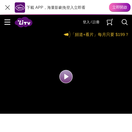
下載 APP，海量影劇免登入立即看
登入 / 註冊
「頻道+看片」每月只要 $199？