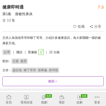
健康即時通
7.3
第1集 過敏性鼻炎
全 13 集
收藏
分享
主持人為強強哥哥和柳丁哥哥。介紹許多健康資訊，為大家開闢一個的健
康新天地。
台灣
國語
普遍級
22 分鐘
類別：
兒童
教育
主持：
趙自強
柳丁哥哥
張華倫
薛羽哲
收回
劇集列表
正序
首頁
電視頻道
戲劇
電影
短劇
更多
全 13 集