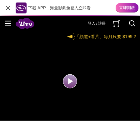
下載 APP，海量影劇免登入立即看
登入 / 註冊
「頻道+看片」每月只要 $199？