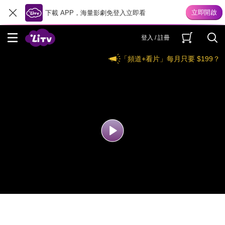
下載 APP，海量影劇免登入立即看
登入 / 註冊
「頻道+看片」每月只要 $199？