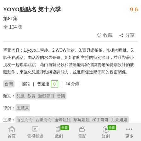
YOYO點點名 第十六季
9.6
第81集
全 104 集
收藏
分享
單元內容：1.yoyo上學趣。2.WOW信箱。3.寶貝樂拍拍。4.棚內唱跳。5.
影子在說話。由活潑的水果哥哥、姐姐們所主持的特別節目，並且帶著小
朋友一起唱唱跳跳，藉由自製兒歌和體適能專家強詩雲老師特別設計的肢
體動作，來強化兒童律動與協調能力，並進而促進親子間的親密關係。
台灣
國語
普遍級
24 分鐘
類別：
兒童
教育
遊戲節目
音樂
導演：
王慧真
主持：
香蕉哥哥
西瓜哥哥
蜜蜂姐姐
草莓姐姐
柳丁哥哥
月亮姐姐
太陽哥哥
彩虹姐姐
雲朵姐姐
杰希哥哥
橘子姐姐
KIWI姐姐
櫻桃姐姐
番茄姐姐
YOYOMAN家族
阿魯寶
阿嗚
首頁
電視頻道
戲劇
電影
短劇
更多