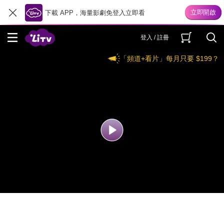
下載 APP，海量影劇免登入立即看
登入 / 註冊
「頻道+看片」每月只要 $199？