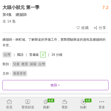
大頭小狀元 第一季
7.2
第4集 總舖師
全 14 集
收藏
分享
總舖師－林町城。了解辦桌的準備工作，實際體驗辦桌的過程及總舖師的
辛苦。
台灣
國語
普遍級
24 分鐘
類別：
兒童
教育
探索
台灣
主持：
香蕉哥哥
收回
劇集列表
正序
首頁
電視頻道
戲劇
電影
短劇
更多
第1季
第2季
第3季