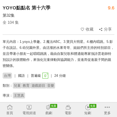
YOYO點點名 第十六季
9.6
第32集
全 104 集
收藏
分享
單元內容：1.yoyo上學趣。2.魔法ABC。3.寶貝大明星。4.棚內唱跳。5.影
子在說話。6.幼兒園外景。由活潑的水果哥哥、姐姐們所主持的特別節目，
並且帶著小朋友一起唱唱跳跳，藉由自製兒歌和體適能專家強詩雲老師特
別設計的肢體動作，來強化兒童律動與協調能力，並進而促進親子間的親
密關係。
台灣
國語
普遍級
24 分鐘
類別：
兒童
教育
遊戲節目
音樂
導演：
王慧真
主持：
香蕉哥哥
西瓜哥哥
蜜蜂姐姐
草莓姐姐
柳丁哥哥
月亮姐姐
太陽哥哥
彩虹姐姐
雲朵姐姐
杰希哥哥
橘子姐姐
KIWI姐姐
首頁
電視頻道
戲劇
電影
短劇
更多