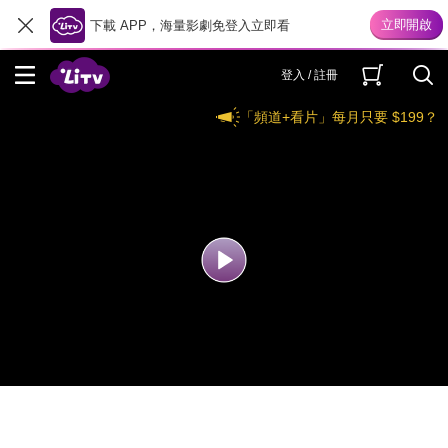
下載 APP，海量影劇免登入立即看
登入 / 註冊
「頻道+看片」每月只要 $199？