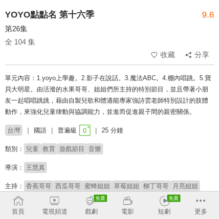
YOYO點點名 第十六季
9.6
第26集
全 104 集
收藏
分享
單元內容：1.yoyo上學趣。2.影子在說話。3.魔法ABC。4.棚內唱跳。5.寶
貝大明星。由活潑的水果哥哥、姐姐們所主持的特別節目，並且帶著小朋
友一起唱唱跳跳，藉由自製兒歌和體適能專家強詩雲老師特別設計的肢體
動作，來強化兒童律動與協調能力，並進而促進親子間的親密關係。
台灣
國語
普遍級
25 分鐘
類別：
兒童
教育
遊戲節目
音樂
導演：
王慧真
主持：
香蕉哥哥
西瓜哥哥
蜜蜂姐姐
草莓姐姐
柳丁哥哥
月亮姐姐
太陽哥哥
彩虹姐姐
雲朵姐姐
杰希哥哥
橘子姐姐
KIWI姐姐
櫻桃姐姐
番茄姐姐
YOYOMAN家族
阿魯寶
阿嗚
首頁
電視頻道
戲劇
電影
短劇
更多