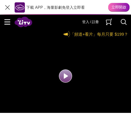
下載 APP，海量影劇免登入立即看
登入 / 註冊
「頻道+看片」每月只要 $199？