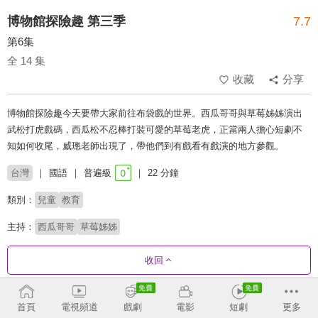
博物館探險趣 第三季
7.7
第6集
全 14 集
收藏
分享
博物館探險趣今天要帶大家前往布袋戲的世界。西瓜哥哥與草莓姊姊演出
武松打虎戲碼，西瓜松不忍棒打裝可愛的草莓老虎，正當兩人擔心短劇不
知如何收尾，威璁老師出現了，帶他們到有戲看有戲演的地方參觀。
台灣
國語
普遍級
22 分鐘
類別：
兒童
教育
主持：
西瓜哥哥
草莓姊姊
收回
劇集列表
正序
首頁
電視頻道
戲劇
電影
短劇
更多