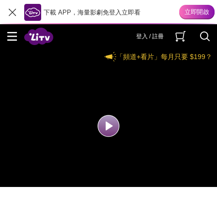
下載 APP，海量影劇免登入立即看
登入 / 註冊
「頻道+看片」每月只要 $199？